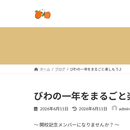
コ
ナ
ン
ビ
テ
ゲ
ン
ー
ツ
シ
へ
ョ
ス
ン
キ
に
ッ
移
プ
動
ホーム
ブログ
びわの一年をまるごと楽しもう♪
びわの一年をまるごと
最
2026年6月11日
2026年6月11日
admin
終
更
～ 開校記念メンバーになりませんか？ ～
新