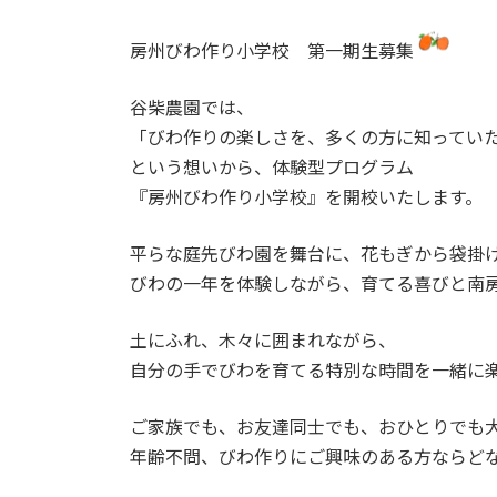
日
時
:
房州びわ作り小学校 第一期生募集
谷柴農園では、
「びわ作りの楽しさを、多くの方に知ってい
という想いから、体験型プログラム
『房州びわ作り小学校』を開校いたします。
平らな庭先びわ園を舞台に、花もぎから袋掛
びわの一年を体験しながら、育てる喜びと南
土にふれ、木々に囲まれながら、
自分の手でびわを育てる特別な時間を一緒に
ご家族でも、お友達同士でも、おひとりでも
年齢不問、びわ作りにご興味のある方ならど